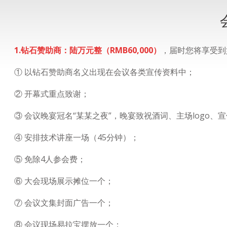
1.钻石赞助商：陆万元整（RMB60,000）
，届时您将享受到
① 以钻石赞助商名义出现在会议各类宣传资料中；
② 开幕式重点致谢；
③ 会议晚宴冠名“某某之夜”，晚宴致祝酒词、主场logo、
④ 安排技术讲座一场（45分钟）；
⑤ 免除4人参会费；
⑥ 大会现场展示摊位一个；
⑦ 会议文集封面广告一个；
⑧ 会议现场易拉宝摆放一个；